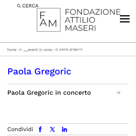
CERCA
Passa al contenuto principale
...
paola gregoric
home
eventi in corso
Paola Gregoric
Paola Gregoric in concerto
Condividi
facebook
x.com
linkedin