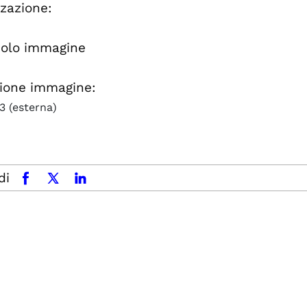
zzazione:
o
solo immagine
ione immagine:
13
(esterna)
di
facebook
x.com
linkedin