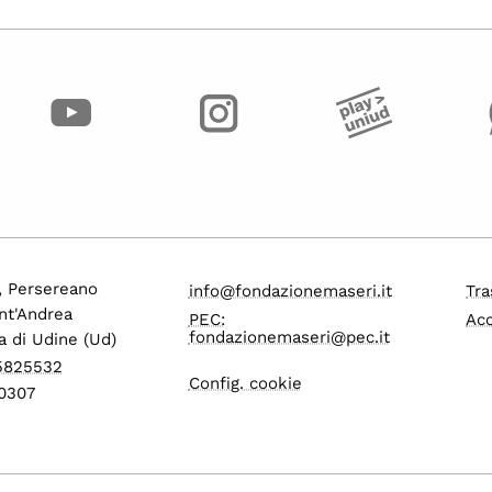
o, Persereano
info@fondazionemaseri.it
Tra
nt'Andrea
PEC:
Acc
fondazionemaseri@pec.it
a di Udine (Ud)
 5825532
Config. cookie
0307