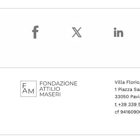
facebook
Villa Flori
1 Piazza Sa
33050 Pavi
t +39 339
cf 9416090