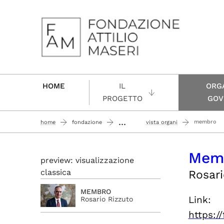
Passa al contenuto principale
HOME
IL
ORGA
PROGETTO
GOV
...
membro
home
fondazione
vista organi
Mem
preview: visualizzazione
classica
Rosari
MEMBRO
Link:
Rosario Rizzuto
https:/