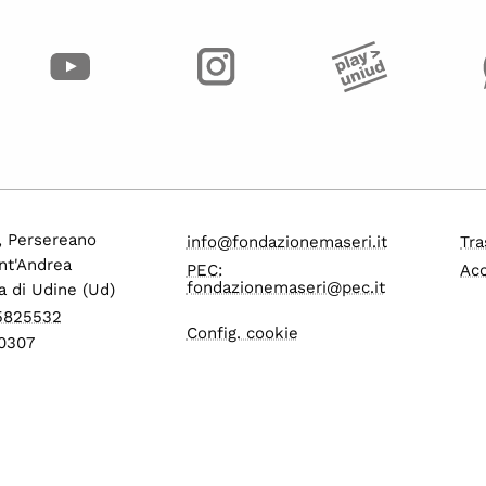
o, Persereano
info@fondazionemaseri.it
Tra
nt'Andrea
PEC:
Acc
fondazionemaseri@pec.it
a di Udine (Ud)
 5825532
Config. cookie
0307