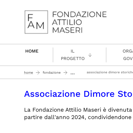
Passa al contenuto principale
HOME
IL
ORGA
PROGETTO
GOV
...
associazione dimore storiche
home
fondazione
Associazione Dimore Stor
La Fondazione Attilio Maseri è divenuta 
partire dall'anno 2024, condividendone l