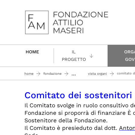
Passa al contenuto principale
HOME
IL
ORGA
PROGETTO
GOV
...
comitato d
home
fondazione
vista organi
Comitato dei sostenitori
Il Comitato svolge in ruolo consultivo d
Fondazione si proporrà di finanziare È
Sostenitore della Fondazione.
Il Comitato è presieduto dal dott.
Anton