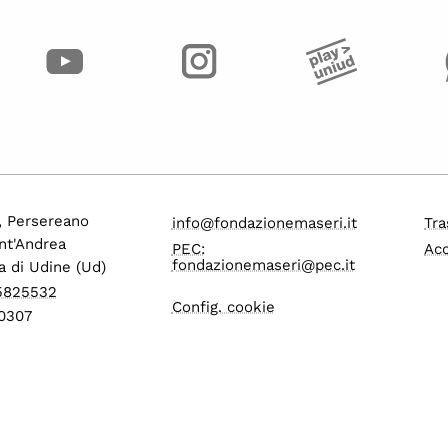
o, Persereano
info@fondazionemaseri.it
Tra
nt'Andrea
PEC:
Acc
fondazionemaseri@pec.it
a di Udine (Ud)
 5825532
Config. cookie
0307