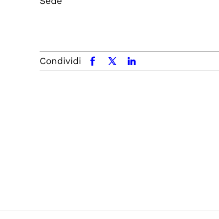
Sede
Condividi
facebook
x.com
linkedin