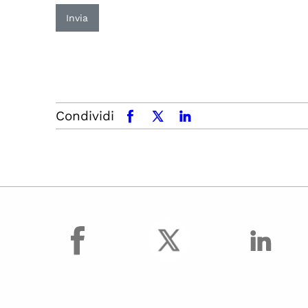
Invia
Condividi
facebook
x.com
linkedin
facebook